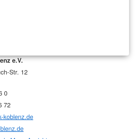
enz e.V.
ch-Str. 12
6 0
6 72
k-koblenz.de
blenz.de