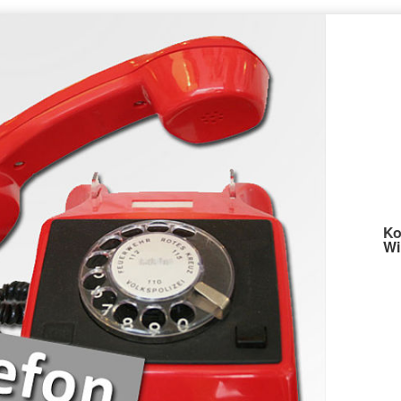
Ko
Wi