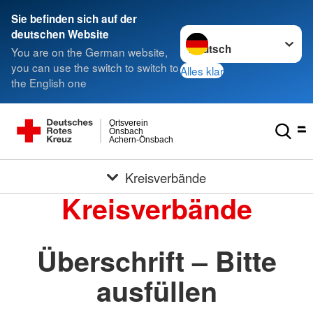
Sie befinden sich auf der
Sprache wechseln zu
deutschen Website
You are on the German website,
you can use the switch to switch to
Alles klar
the English one
Ortsverein
Önsbach
Achern-Önsbach
Kreisverbände
Kreisverbände
Überschrift – Bitte
ausfüllen