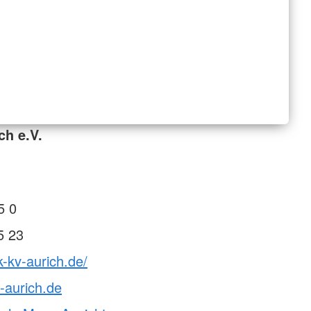
ch e.V.
5 0
5 23
k-kv-aurich.de/
-aurich.de