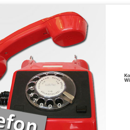
Ko
Wi