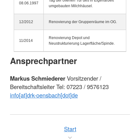
Tag der offenen Tür des in Eigenarbeit
08.06.1997
umgebauten Milchhäusel.
12/2012
Renovierung der Gruppenräume im OG.
Renovierung Depot und
11/2014
Neustrukturierung Lagerfläche/Spinde.
Ansprechpartner
Markus Schmiederer
Vorsitzender /
Bereitschaftsleiter Tel: 07223 / 9576123
info[at]drk-oensbach[dot]de
Start