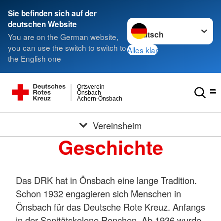
Sie befinden sich auf der
Sprache wechseln zu
deutschen Website
You are on the German website,
you can use the switch to switch to
Alles klar
the English one
Ortsverein
Önsbach
Achern-Önsbach
Vereinsheim
Geschichte
Das DRK hat in Önsbach eine lange Tradition.
Schon 1932 engagieren sich Menschen in
Önsbach für das Deutsche Rote Kreuz. Anfangs
in der Sanitätskolone Renchen. Ab 1936 wurde