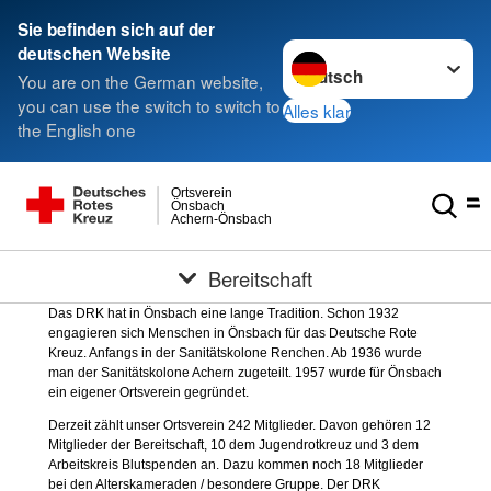
Sie befinden sich auf der
Sprache wechseln zu
deutschen Website
You are on the German website,
you can use the switch to switch to
Alles klar
the English one
Ortsverein
Önsbach
Achern-Önsbach
Bereitschaft
Das DRK hat in Önsbach eine lange Tradition. Schon 1932
engagieren sich Menschen in Önsbach für das Deutsche Rote
Kreuz. Anfangs in der Sanitätskolone Renchen. Ab 1936 wurde
man der Sanitätskolone Achern zugeteilt. 1957 wurde für Önsbach
ein eigener Ortsverein gegründet.
Derzeit zählt unser Ortsverein 242 Mitglieder. Davon gehören 12
Mitglieder der Bereitschaft, 10 dem Jugendrotkreuz und 3 dem
Arbeitskreis Blutspenden an. Dazu kommen noch 18 Mitglieder
bei den Alterskameraden / besondere Gruppe. Der DRK